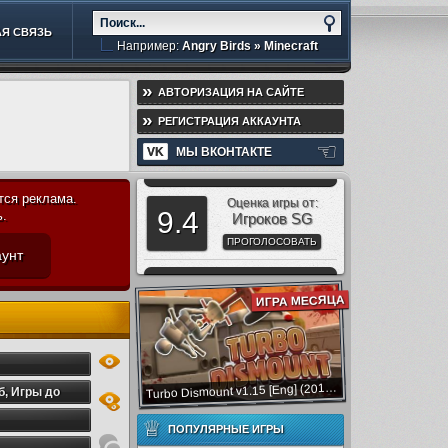
Я СВЯЗЬ
Например:
Angry Birds
»
Minecraft
»
АВТОРИЗАЦИЯ НА САЙТЕ
»
РЕГИСТРАЦИЯ АККАУНТА
☜
VK
МЫ ВКОНТАКТЕ
тся реклама.
Оценка игры от:
9.4
ь.
Игроков SG
ПРОГОЛОСОВАТЬ
аунт
ИГРА МЕСЯЦА
urbo Dismount v1.15 [Eng] (2015) скачать торрент бесплатно без регистрации
T
б
,
Игры до
,
Игры до 4
♕
ПОПУЛЯРНЫЕ ИГРЫ