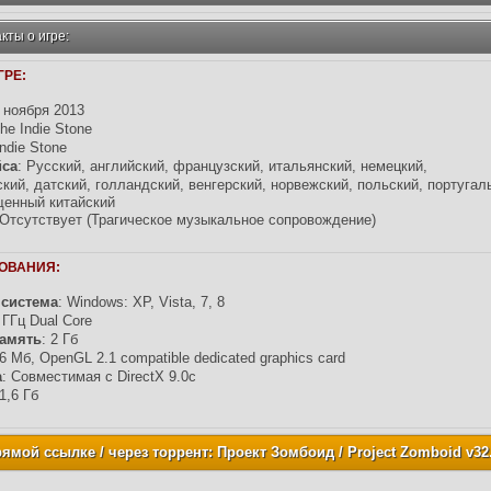
ты о игре:
РЕ:
8 ноября 2013
The Indie Stone
Indie Stone
йса
: Русский, английский, французский, итальянский, немецкий,
кий, датский, голландский, венгерский, норвежский, польский, португаль
щенный китайский
 Отсутствует (Трагическое музыкальное сопровождение)
ОВАНИЯ:
система
: Windows: XP, Vista, 7, 8
7 ГГц Dual Core
амять
: 2 Гб
56 Мб, OpenGL 2.1 compatible dedicated graphics card
а
: Совместимая с DirectX 9.0c
 1,6 Гб
ямой ссылке / через торрент: Проект Зомбоид / Project Zomboid v32.24