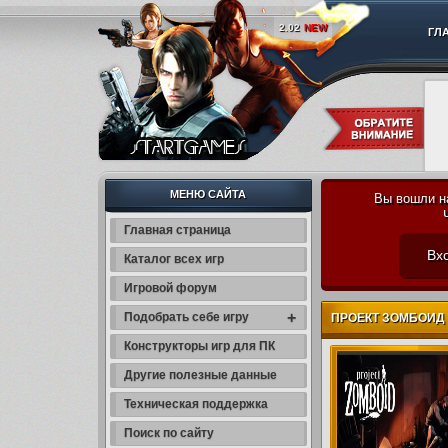
2.02
NEW
ГЛ
МЕНЮ САЙТА
Вы вошли н
Главная страница
Вхо
Каталог всех игр
Игровой форум
+
Подобрать себе игру
ПРОЕКТ ЗОМБОИД / 
Конструкторы игр для ПК
Другие полезные данные
Техническая поддержка
Поиск по сайту