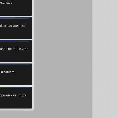
подольше
бом раскладе всё
юбой ценой. В игре
с и вашего
ормальная игруха.