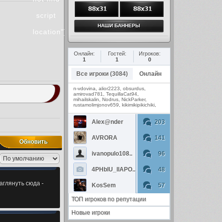
script
location"})
Онлайн:
Гостей:
Игроков:
1
1
0
Все игроки (3084)
Онлайн
n-vdovina
,
alior2223
,
obsurdus
,
amirovad781
,
TequillaCat94
,
mihailskalin
,
Nodrus
,
NickParker
,
rustamolimjonov659
,
kikimikipikichiki
,
Alex@nder
203
AVRORA
141
Обновить
ivanopulo108..
96
4PHblU_llAPO..
48
аглянуть сюда -
KosSem
57
ТОП игроков по репутации
Новые игроки