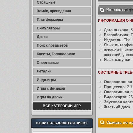
Страшные
Интересные фак
Зомби, привидения
Платформеры
ИНФОРМАЦИЯ О ИГ
Симуляторы
Дата выхода
: 
Разработчик
: 
Драки
Издатель
: The 
Язык интерфе
Поиск предметов
испанский, чешс
Квесты, Головоломки
японский, упро
Язык озвучки
:
Спортивные
Леталки
СИСТЕМНЫЕ ТРЕБ
Инди-игры
Операционная 
Процессор
: 2.
Игры с физикой
Оперативная п
Видеокарта
: 2
Игры на двоих
Звуковая карт
ВСЕ КАТЕГОРИИ ИГР
Жесткий диск
:
Скачать по пр
НАШИ ПОЛЬЗОВАТЕЛИ ПИШУТ