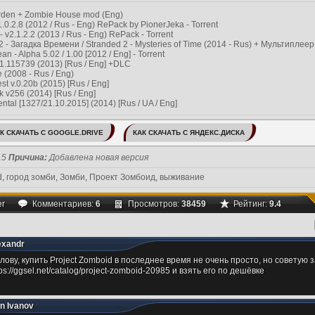
rden + Zombie House mod (Eng)
1.0.2.8 (2012 / Rus - Eng) RePack by PionerJeka - Torrent
- v2.1.2.2 (2013 / Rus - Eng) RePack - Torrent
- Загадка Времени / Stranded 2 - Mysteries of Time (2014 - Rus) + Мультиплеер
n - Alpha 5.02 / 1.00 [2012 / Eng] - Torrent
v1.115739 (2013) [Rus / Eng] +DLC
 (2008 - Rus / Eng)
st v.0.20b (2015) [Rus / Eng]
 v256 (2014) [Rus / Eng]
ntal [1327/21.10.2015] (2014) [Rus / UA / Eng]
К СКАЧАТЬ С GOOGLE.DRIVE
КАК СКАЧАТЬ С ЯНДЕКС.ДИСКА
15
Причина:
Добавлена новая версия
d
,
город зомби
,
Зомби
,
Проект Зомбоид
,
выживание
r
Комментариев:
6
Просмотров:
38459
Рейтинг:
9.4
exandr
слову, купить Project Zomboid в последнее время не очень просто, но советую з
tps://ggsel.net/catalog/project-zomboid-20985 и взять его по дешёвке
an Ivanov