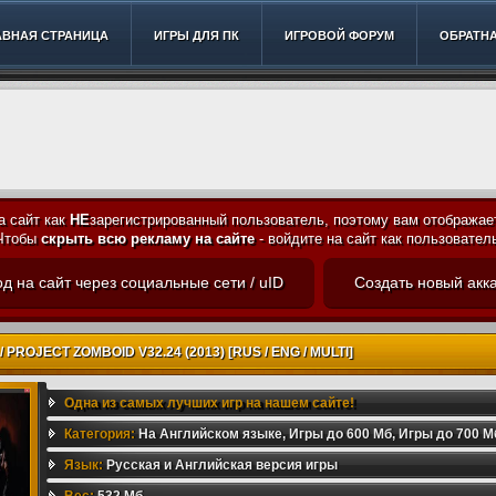
АВНАЯ СТРАНИЦА
ИГРЫ ДЛЯ ПК
ИГРОВОЙ ФОРУМ
ОБРАТНА
а сайт как
НЕ
зарегистрированный пользователь, поэтому вам отображае
Чтобы
скрыть всю рекламу на сайте
- войдите на сайт как пользовател
д на сайт через социальные сети / uID
Создать новый акк
PROJECT ZOMBOID V32.24 (2013) [RUS / ENG / MULTI]
Одна из самых лучших игр на нашем сайте!
Категория:
На Английском языке
,
Игры до 600 Мб
,
Игры до 700 М
800 Мб
Язык:
Русская и Английская версия игры
,
Игры до 900 Мб
,
Игры до 1 Гб
,
Игры до 2 Гб
,
Игры до 3 Гб