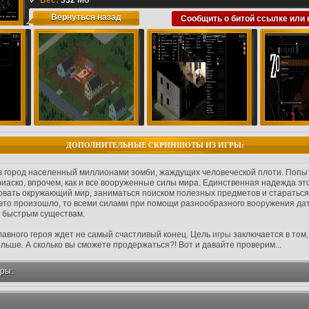
Гб
Вес:
,
Игры до 5 Гб
532 Мб
,
Игры до 6 Гб
,
Игры до 7 Гб
,
Игры до 8 Гб
,
Игры д
Вернуться назад
Сообщить о битой ссылке или 
до 10 Гб
,
Лучшие игры 2013
,
По прямой ссылке
,
Стрелялки
,
Игры
На Русском языке
,
Лучшие игры
,
3D
,
Песочницы
,
Зомби, привиде
ДОПОЛНИТЕЛЬНЫЕ СКРИНШОТЫ ИЗ ИГРЫ:
 город населенный миллионами зомби, жаждущих человеческой плоти. Попыт
аско, впрочем, как и все вооруженные силы мира. Единственная надежда это
довать окружающий мир, заниматься поиском полезных предметов и стараться
 это произошло, то всеми силами при помощи разнообразного вооружения дат
о быстрым существам.
лавного героя ждет не самый счастливый конец. Цель
игры
заключается в том
льше. А сколько вы сможете продержаться?! Вот и давайте проверим...
ры: