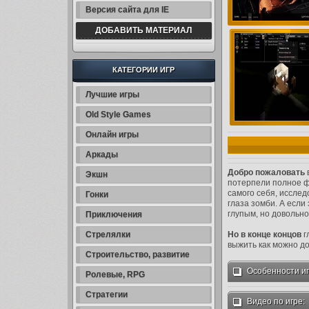
Версия сайта для IE
ДОБАВИТЬ МАТЕРИАЛ
КАТЕГОРИИ ИГР
Лучшие игры
Old Style Games
Онлайн игры
Аркады
Добро пожаловать
в
Экшн
потерпели полное фи
самого себя, иссле
Гонки
глаза зомби. А если
глупым, но довольн
Приключения
Стрелялки
Но в конце концов
г
выжить как можно до
Строительство, развитие
Особенности иг
Ролевые, RPG
Стратегии
Видео по игре: