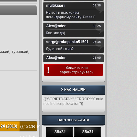
ский, турецкий,
Войдите
или
зарегистрируйтесь
У НАС НАШЛИ
({"SCRIPTDATA":"","ERROR":"Could
not find script location"})
ПАРТНЕРЫ САЙТА
 (2013) [Rus / Eng / Multi] 532 Мб
({"SCRIPTDATA":"","ERROR":"Could
not find