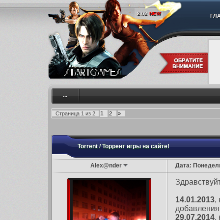
2.02
NEW
ГЛ
...
1
Страница
1
из
2
2
»
Torrent / Торрент игры на сайте!
Alex@nder
Дата: Понедель
Здравствуйт
14.01.2013
,
добавления 
29.07.2014
,