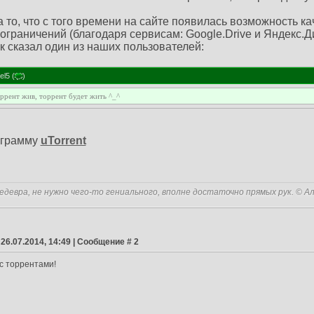
 то, что с того времени на сайте появилась возможность к
ограничений (благодаря сервисам: Google.Drive и Яндекс.Д
ак сказал один из наших пользователей:
el5
(
)
ррент жив, торрент будет жить ^_^
ограмму
uTorrent
едевра, не нужно чего-то гениального, вполне достаточно прямых рук. © А
 26.07.2014, 14:49 | Сообщение #
2
с торрентами!