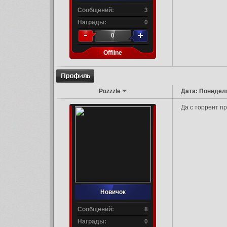
Сообщений:
3
Награды:
0
0
Offline
Puzzzle
Дата: Понедель
Да с торрент пр
Новичок
Сообщений:
8
Награды:
0