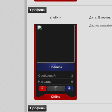
shulik
Дата: Вторник,
Да, позаливайте
Новичок
Сообщений:
3
Награды:
0
0
Offline