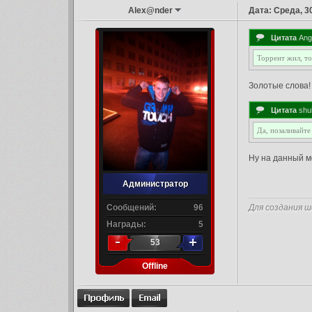
Alex@nder
Дата: Среда, 3
Цитата
Ang
Торрент жил, то
Золотые слова!
Цитата
shul
Да, позаливайте
Ну на данный м
Администратор
Сообщений:
96
Для создания ш
Награды:
5
53
Offline