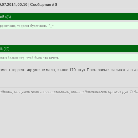
0.07.2014, 00:10 | Сообщение #
8
el5
(
)
ррент жив, торрент будет жить ^_^
ik
(
)
 плиз больше игр, чтоб было что качать.
омент торрент игр уже не мало, свыше 170 штук. Постараемся заливать по ча
едевра, не нужно чего-то гениального, вполне достаточно прямых рук. © А