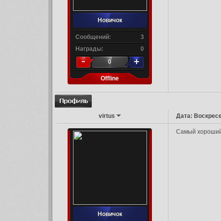
Новичок
Сообщений:
3
Награды:
0
0
Offline
virtus
Дата: Воскресе
Самый хороший 
Новичок