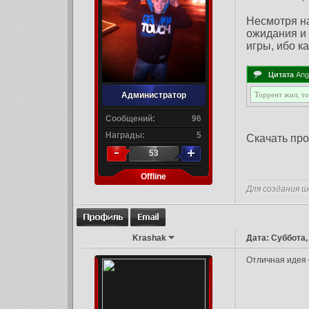
Несмотря на
ожидания и 
игры, ибо к
Цитата
Ang
Администратор
Торрент жил, то
Сообщений:
96
Награды:
5
Скачать пр
53
Offline
Для создания ш
Krashak
Дата: Суббота,
Отличная идея 