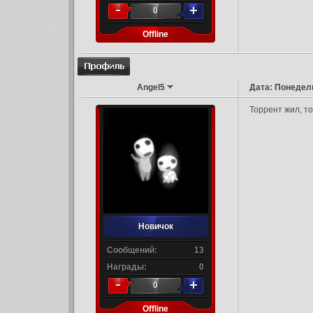
0
Offline
Angel5
Дата: Понедель
Торрент жил, т
Новичок
Сообщений:
13
Награды:
0
0
Offline