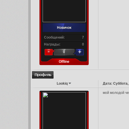
Новичок
Сообщений:
7
Награды:
0
0
Offline
Lookiq
Дата: Суббота,
мой молодой че